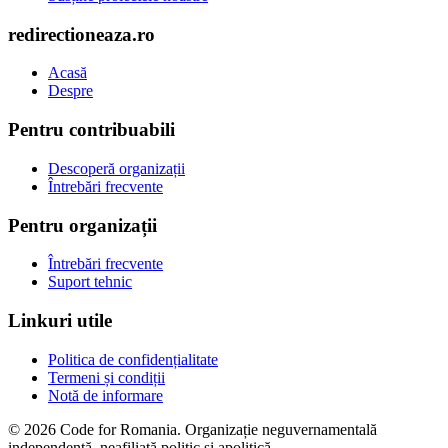
redirectioneaza.ro
Acasă
Despre
Pentru contribuabili
Descoperă organizații
Întrebări frecvente
Pentru organizații
Întrebări frecvente
Suport tehnic
Linkuri utile
Politica de confidențialitate
Termeni și condiții
Notă de informare
© 2026 Code for Romania. Organizație neguvernamentală
independentă, neafiliată politic și apolitică.