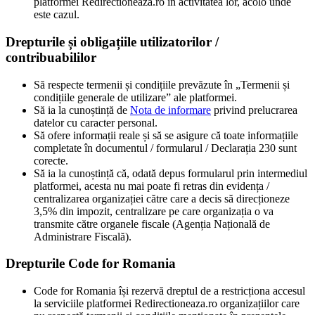
platformei Redirectioneaza.ro în activitatea lor, acolo unde
este cazul.
Drepturile și obligațiile utilizatorilor /
contribuabililor
Să respecte termenii și condițiile prevăzute în „Termenii și
condițiile generale de utilizare” ale platformei.
Să ia la cunoștință de
Nota de informare
privind prelucrarea
datelor cu caracter personal.
Să ofere informații reale și să se asigure că toate informațiile
completate în documentul / formularul / Declarația 230 sunt
corecte.
Să ia la cunoștință că, odată depus formularul prin intermediul
platformei, acesta nu mai poate fi retras din evidența /
centralizarea organizației către care a decis să direcționeze
3,5% din impozit, centralizare pe care organizația o va
transmite către organele fiscale (Agenția Națională de
Administrare Fiscală).
Drepturile Code for Romania
Code for Romania își rezervă dreptul de a restricționa accesul
la serviciile platformei Redirectioneaza.ro organizațiilor care