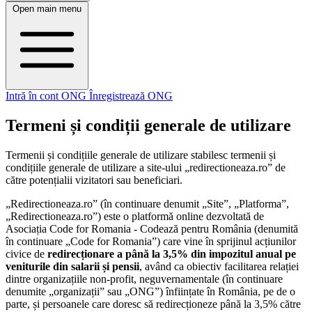
Open main menu
Intră în cont ONG
Înregistrează ONG
Termeni și condiții generale de utilizare
Termenii și condițiile generale de utilizare stabilesc termenii și
condițiile generale de utilizare a site-ului „redirectioneaza.ro” de
către potențialii vizitatori sau beneficiari.
„Redirectioneaza.ro” (în continuare denumit „Site”, „Platforma”,
„Redirectioneaza.ro”) este o platformă online dezvoltată de
Asociația Code for Romania - Codează pentru România (denumită
în continuare „Code for Romania”) care vine în sprijinul acțiunilor
civice de
redirecționare a până la 3,5% din impozitul anual pe
veniturile din salarii și pensii
, având ca obiectiv facilitarea relației
dintre organizațiile non-profit, neguvernamentale (în continuare
denumite „organizații” sau „ONG”) înființate în România, pe de o
parte, și persoanele care doresc să redirecționeze până la 3,5% către