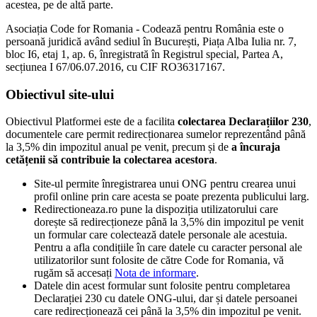
acestea, pe de altă parte.
Asociația Code for Romania - Codează pentru România este o
persoană juridică având sediul în București, Piața Alba Iulia nr. 7,
bloc I6, etaj 1, ap. 6, înregistrată în Registrul special, Partea A,
secțiunea I 67/06.07.2016, cu CIF RO36317167.
Obiectivul site-ului
Obiectivul Platformei este de a facilita
colectarea Declarațiilor 230
,
documentele care permit redirecționarea sumelor reprezentând până
la 3,5% din impozitul anual pe venit, precum și de
a încuraja
cetățenii să contribuie la colectarea acestora
.
Site-ul permite înregistrarea unui ONG pentru crearea unui
profil online prin care acesta se poate prezenta publicului larg.
Redirectioneaza.ro pune la dispoziția utilizatorului care
dorește să redirecționeze până la 3,5% din impozitul pe venit
un formular care colectează datele personale ale acestuia.
Pentru a afla condițiile în care datele cu caracter personal ale
utilizatorilor sunt folosite de către Code for Romania, vă
rugăm să accesați
Nota de informare
.
Datele din acest formular sunt folosite pentru completarea
Declarației 230 cu datele ONG-ului, dar și datele persoanei
care redirecționează cei până la 3,5% din impozitul pe venit.