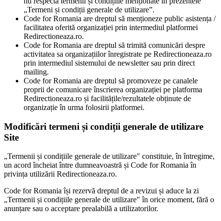
nu respectă termenii și condițiile menționate în prezentele
„Termeni și condiții generale de utilizare”.
Code for Romania are dreptul să menționeze public asistența /
facilitatea oferită organizației prin intermediul platformei
Redirectioneaza.ro.
Code for Romania are dreptul să trimită comunicări despre
activitatea sa organizațiilor înregistrate pe Redirectioneaza.ro
prin intermediul sistemului de newsletter sau prin direct
mailing.
Code for Romania are dreptul să promoveze pe canalele
proprii de comunicare înscrierea organizației pe platforma
Redirectioneaza.ro și facilitățile/rezultatele obținute de
organizație în urma folosirii platformei.
Modificări termeni și condiții generale de utilizare
Site
„Termenii și condițiile generale de utilizare" constituie, în întregime,
un acord încheiat între dumneavoastră și Code for Romania în
privința utilizării Redirectioneaza.ro.
Code for Romania își rezervă dreptul de a revizui și aduce la zi
„Termenii și condițiile generale de utilizare" în orice moment, fără o
anunțare sau o acceptare prealabilă a utilizatorilor.