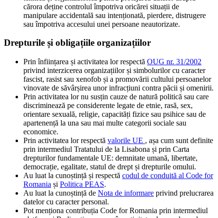
cărora deține controlul împotriva oricărei situații de
manipulare accidentală sau intenționată, pierdere, distrugere
sau împotriva accesului unei persoane neautorizate.
Drepturile și obligațiile organizațiilor
Prin înființarea și activitatea lor respectă
OUG nr. 31/2002
privind interzicerea organizațiilor și simbolurilor cu caracter
fascist, rasist sau xenofob și a promovării cultului persoanelor
vinovate de săvârșirea unor infracțiuni contra păcii și omenirii.
Prin activitatea lor nu susțin cauze de natură politică sau care
discriminează pe considerente legate de etnie, rasă, sex,
orientare sexuală, religie, capacități fizice sau psihice sau de
apartenență la una sau mai multe categorii sociale sau
economice.
Prin activitatea lor respectă
valorile UE
, așa cum sunt definite
prin intermediul Tratatului de la Lisabona și prin Carta
drepturilor fundamentale UE: demnitate umană, libertate,
democrație, egalitate, statul de drept și drepturile omului.
Au luat la cunoștință și respectă
codul de conduită al Code for
Romania
și
Politica PEAS
.
Au luat la cunoștință de
Nota de informare
privind prelucrarea
datelor cu caracter personal.
Pot menționa contribuția Code for Romania prin intermediul