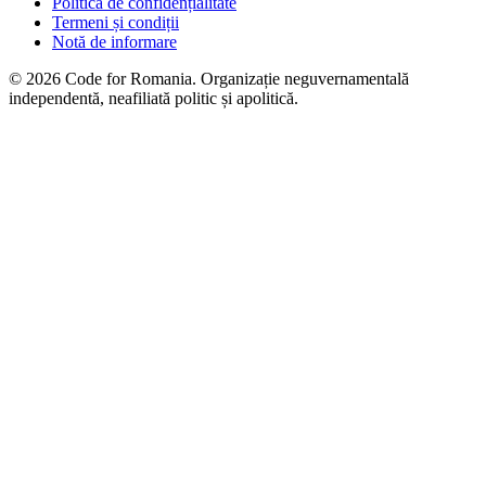
Politica de confidențialitate
Termeni și condiții
Notă de informare
© 2026 Code for Romania. Organizație neguvernamentală
independentă, neafiliată politic și apolitică.