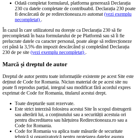
Odată completat formularul, platforma generează Declarația
230 cu datele completate de contribuabil. Declarația 230 poate
fi descărcată de pe redirectioneaza.ro automat
(vezi exemplu
necompletat)
.
În cazul în care utilizatorul nu dorește ca Declarația 230 să fie
precompletată în baza formularului de pe Platformă sau să îi fie
prelucrate datele cu caracter personal, poate alege să redirecționeze
cei până la 3,5% din impozit descărcând și completând Declarația
230 de pe site
(vezi exemplu necompletat)
.
Marcă și dreptul de autor
Dreptul de autor pentru toate informațiile existente pe acest Site este
deținut de Code for Romania. Niciun material de pe acest site nu
poate fi reprodus parțial, integral sau modificat fără acordul expres
exprimat de Code for Romania, titularul acestui drept.
Toate drepturile sunt rezervate.
Este strict interzisă folosirea acestui Site în scopul distrugerii
sau alterării lui, a conținutului sau a securității acestuia ori
pentru discreditarea sau hărțuirea Redirectioneaza.ro sau a
Code for Romania.
Code for Romania va aplica toate măsurile de securitate
tehnică și organizatorică pentru protejarea datelor asupra