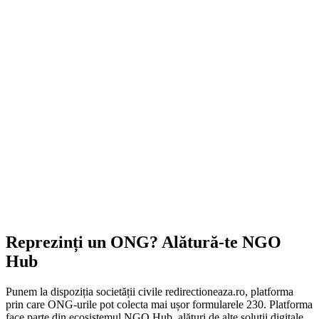
Reprezinți un ONG? Alătură-te NGO
Hub
Punem la dispoziția societății civile redirectioneaza.ro, platforma
prin care ONG-urile pot colecta mai ușor formularele 230. Platforma
face parte din ecosistemul NGO Hub, alături de alte soluții digitale