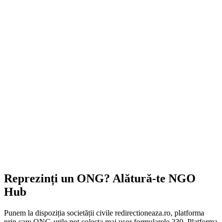
Reprezinți un ONG? Alătură-te NGO
Hub
Punem la dispoziția societății civile redirectioneaza.ro, platforma
prin care ONG-urile pot colecta mai ușor formularele 230. Platforma