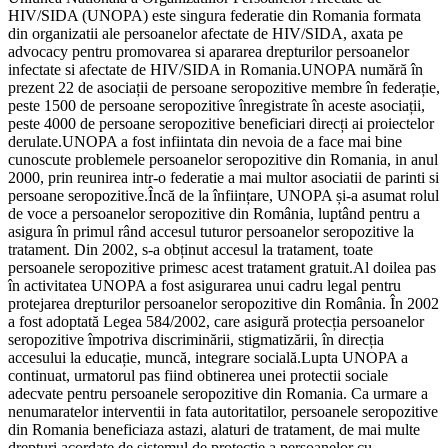
HIV/SIDA (UNOPA) este singura federatie din Romania formata
din organizatii ale persoanelor afectate de HIV/SIDA, axata pe
advocacy pentru promovarea si apararea drepturilor persoanelor
infectate si afectate de HIV/SIDA in Romania.UNOPA numără în
prezent 22 de asociații de persoane seropozitive membre în federație,
peste 1500 de persoane seropozitive înregistrate în aceste asociații,
peste 4000 de persoane seropozitive beneficiari direcți ai proiectelor
derulate.UNOPA a fost infiintata din nevoia de a face mai bine
cunoscute problemele persoanelor seropozitive din Romania, in anul
2000, prin reunirea intr-o federatie a mai multor asociatii de parinti si
persoane seropozitive.Încă de la înființare, UNOPA și-a asumat rolul
de voce a persoanelor seropozitive din România, luptând pentru a
asigura în primul rând accesul tuturor persoanelor seropozitive la
tratament. Din 2002, s-a obținut accesul la tratament, toate
persoanele seropozitive primesc acest tratament gratuit.Al doilea pas
în activitatea UNOPA a fost asigurarea unui cadru legal pentru
protejarea drepturilor persoanelor seropozitive din România. În 2002
a fost adoptată Legea 584/2002, care asigură protecția persoanelor
seropozitive împotriva discriminării, stigmatizării, în direcția
accesului la educație, muncă, integrare socială.Lupta UNOPA a
continuat, urmatorul pas fiind obtinerea unei protectii sociale
adecvate pentru persoanele seropozitive din Romania. Ca urmare a
nenumaratelor interventii in fata autoritatilor, persoanele seropozitive
din Romania beneficiaza astazi, alaturi de tratament, de mai multe
drepturi acordate de sistemul de protectie a persoanelor cu