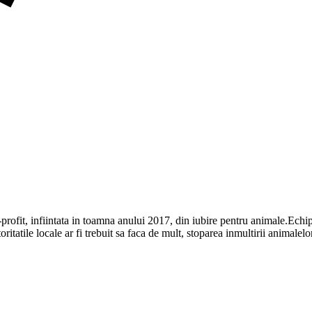
nfiintata in toamna anului 2017, din iubire pentru animale.Echipa n
ritatile locale ar fi trebuit sa faca de mult, stoparea inmultirii animalelo