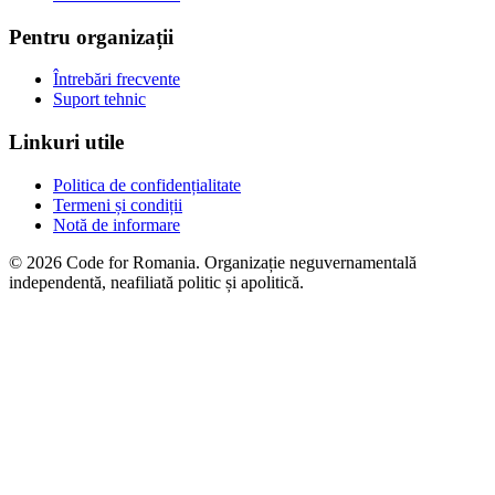
Pentru organizații
Întrebări frecvente
Suport tehnic
Linkuri utile
Politica de confidențialitate
Termeni și condiții
Notă de informare
© 2026 Code for Romania. Organizație neguvernamentală
independentă, neafiliată politic și apolitică.