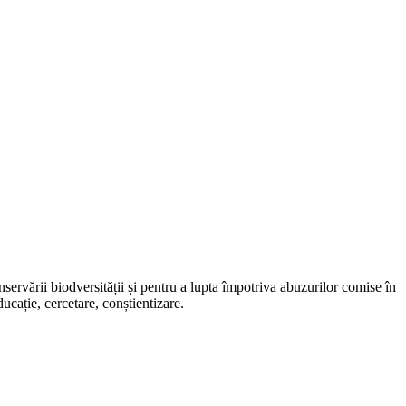
servării biodversității și pentru a lupta împotriva abuzurilor comise în
ucație, cercetare, conștientizare.