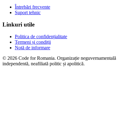
Întrebări frecvente
Suport tehnic
Linkuri utile
Politica de confidențialitate
Termeni și condiții
Notă de informare
© 2026 Code for Romania. Organizație neguvernamentală
independentă, neafiliată politic și apolitică.