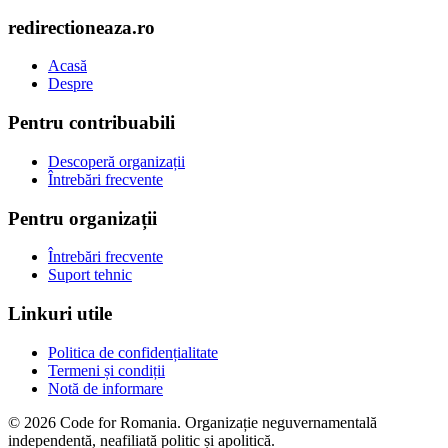
redirectioneaza.ro
Acasă
Despre
Pentru contribuabili
Descoperă organizații
Întrebări frecvente
Pentru organizații
Întrebări frecvente
Suport tehnic
Linkuri utile
Politica de confidențialitate
Termeni și condiții
Notă de informare
© 2026 Code for Romania. Organizație neguvernamentală
independentă, neafiliată politic și apolitică.