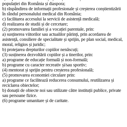
populației din România și diaspora;
b) răspândirea de informații profesionale și creșterea conștientizării
în rândul personalului medical din România;
c) facilitarea accesului la servicii de asistență medicală;
d) realizarea de studii și de cercetare;
(2) promovarea familiei și a vocației parentale, prin:
a) susținerea viitorilor sau actualilor părinți, prin acordarea de
asistență, consiliere de specialitate și sprijin, pe plan social, medical,
moral, religios și juridic;
b) protejarea drepturilor copiilor nenăscuți;
(3) susținerea dezvoltării copiilor și a tinerilor, prin:
a) programe de educație formală și non-formală;
b) programe cu caracter recreativ și/sau sportiv;
(4) mentorat și sprijin pentru creșterea profesională;
(5) promovarea economiei circulare prin:
a) programe ce facilitează reducerea consumului, reutilizarea și
reciclarea obiectelor;
b) donații de obiecte noi sau utilizate către instituții publice, private
sau persoane fizice.
(6) programe umanitare și de caritate.