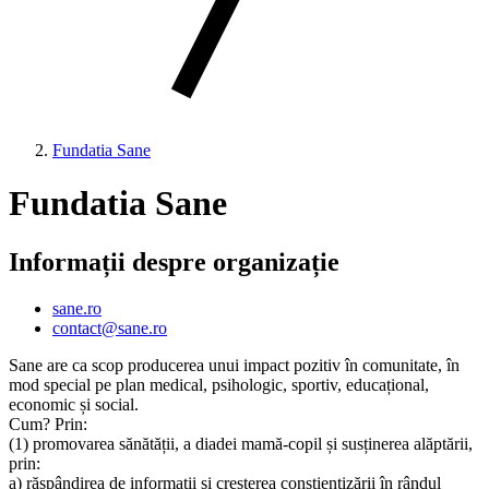
Fundatia Sane
Fundatia Sane
Informații despre organizație
sane.ro
contact@sane.ro
Sane are ca scop producerea unui impact pozitiv în comunitate, în
mod special pe plan medical, psihologic, sportiv, educațional,
economic și social.
Cum? Prin:
(1) promovarea sănătății, a diadei mamă-copil și susținerea alăptării,
prin:
a) răspândirea de informații și creșterea conștientizării în rândul