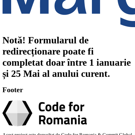
Notă!
Formularul de
redirecționare poate fi
completat doar între
1 ianuarie
și
25 Mai
al anului curent.
Footer
Acest proiect este dezvoltat de Code for Romania & Commit Global