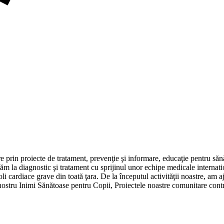
 prin proiecte de tratament, prevenţie şi informare, educaţie pentru săn
utăm la diagnostic şi tratament cu sprijinul unor echipe medicale internat
 cardiace grave din toată ţara. De la începutul activităţii noastre, am aj
stru Inimi Sănătoase pentru Copii, Proiectele noastre comunitare contri