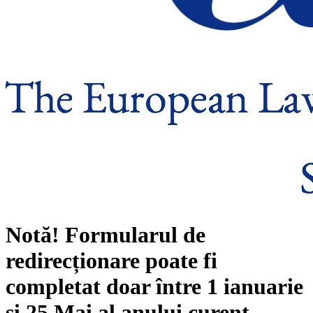
Notă!
Formularul de
redirecționare poate fi
completat doar între
1 ianuarie
și
25 Mai
al anului curent.