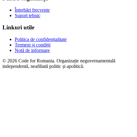
Întrebări frecvente
Suport tehnic
Linkuri utile
Politica de confidențialitate
Termeni și condiții
Notă de informare
© 2026 Code for Romania. Organizație neguvernamentală
independentă, neafiliată politic și apolitică.