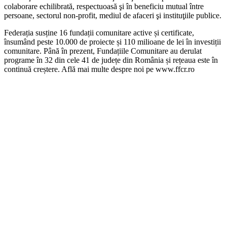
colaborare echilibrată, respectuoasă şi în beneficiu mutual între
persoane, sectorul non-profit, mediul de afaceri şi instituţiile publice.
Federația susține 16 fundații comunitare active și certificate,
însumând peste 10.000 de proiecte și 110 milioane de lei în investiții
comunitare. Până în prezent, Fundațiile Comunitare au derulat
programe în 32 din cele 41 de județe din România și rețeaua este în
continuă creștere. Află mai multe despre noi pe www.ffcr.ro