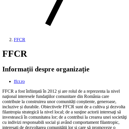
FFCR
FFCR
Informații despre organizație
ffcr.ro
FFCR a fost înființată în 2012 și are rolul de a reprezenta la nivel
naţional interesele fundaţiilor comunitare din România care
contribuie la construirea unor comunități conștiente, generoase,
incluzive și durabile. Obiectivele FFCR sunt de a cultiva şi dezvolta
filantropia strategică la nivel local; de a susţine actorii interesaţi să
investească în comunitatea lor; de a contribui la crearea unei societăţi
cu indivizi responsabili social şi având comportament filantropic,
interesaţi de dezvoltarea comunităţii lor şi care să promoveze o