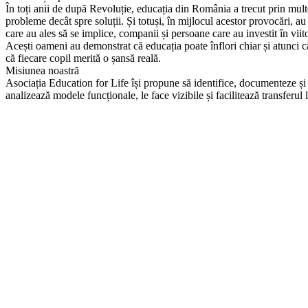
În toți anii de după Revoluție, educația din România a trecut prin multe
probleme decât spre soluții. Și totuși, în mijlocul acestor provocări, a
care au ales să se implice, companii și persoane care au investit în viito
Acești oameni au demonstrat că educația poate înflori chiar și atunci câ
că fiecare copil merită o șansă reală.
Misiunea noastră
Asociația Education for Life își propune să identifice, documenteze ș
analizează modele funcționale, le face vizibile și facilitează transferul 