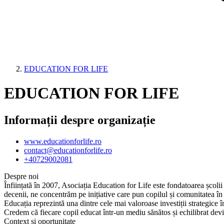
EDUCATION FOR LIFE
EDUCATION FOR LIFE
Informații despre organizație
www.educationforlife.ro
contact@educationforlife.ro
+40729002081
Despre noi
Înființată în 2007, Asociația Education for Life este fondatoarea șc
decenii, ne concentrăm pe inițiative care pun copilul și comunitatea în
Educația reprezintă una dintre cele mai valoroase investiții strategice 
Credem că fiecare copil educat într-un mediu sănătos și echilibrat devi
Context și oportunitate