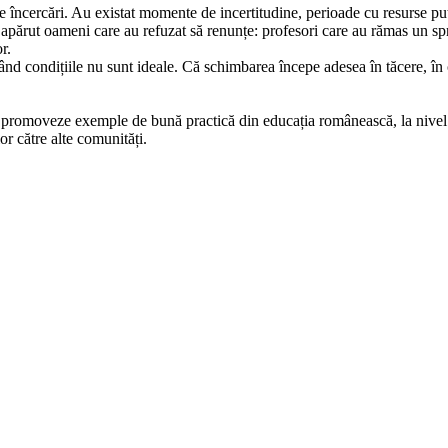
 încercări. Au existat momente de incertitudine, perioade cu resurse puțin
u apărut oameni care au refuzat să renunțe: profesori care au rămas un sp
r.
nd condițiile nu sunt ideale. Că schimbarea începe adesea în tăcere, în cl
i promoveze exemple de bună practică din educația românească, la nivel 
lor către alte comunități.