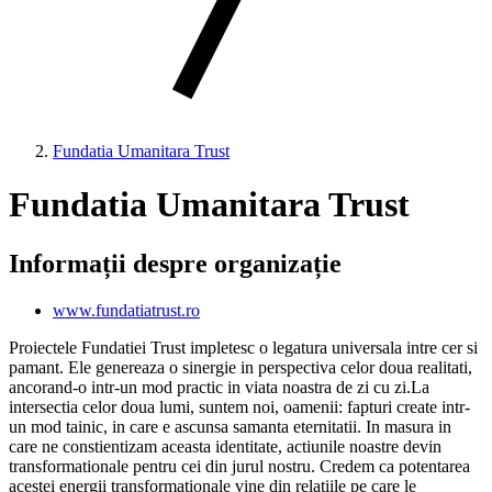
Fundatia Umanitara Trust
Fundatia Umanitara Trust
Informații despre organizație
www.fundatiatrust.ro
Proiectele Fundatiei Trust impletesc o legatura universala intre cer si
pamant. Ele genereaza o sinergie in perspectiva celor doua realitati,
ancorand-o intr-un mod practic in viata noastra de zi cu zi.La
intersectia celor doua lumi, suntem noi, oamenii: fapturi create intr-
un mod tainic, in care e ascunsa samanta eternitatii. In masura in
care ne constientizam aceasta identitate, actiunile noastre devin
transformationale pentru cei din jurul nostru. Credem ca potentarea
acestei energii transformationale vine din relatiile pe care le