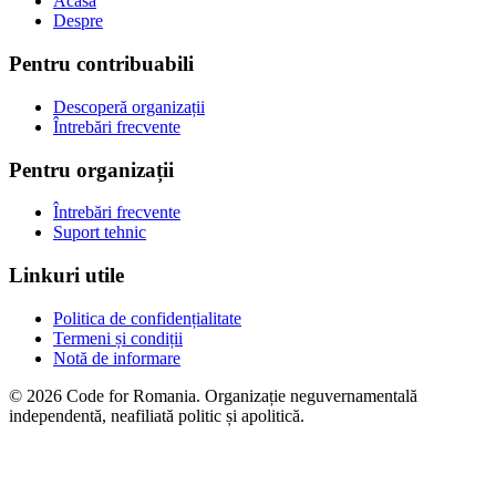
Acasă
Despre
Pentru contribuabili
Descoperă organizații
Întrebări frecvente
Pentru organizații
Întrebări frecvente
Suport tehnic
Linkuri utile
Politica de confidențialitate
Termeni și condiții
Notă de informare
© 2026 Code for Romania. Organizație neguvernamentală
independentă, neafiliată politic și apolitică.