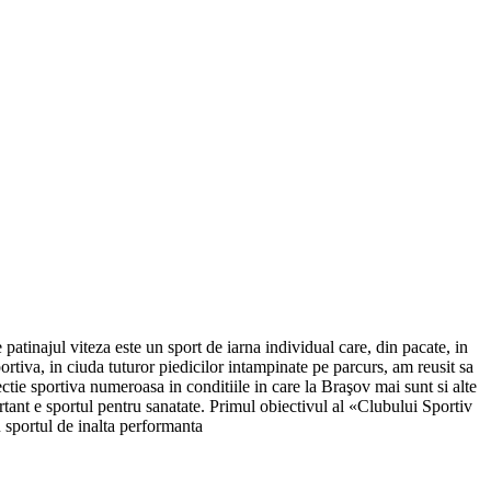
atinajul viteza este un sport de iarna individual care, din pacate, in
ortiva, in ciuda tuturor piedicilor intampinate pe parcurs, am reusit sa
ie sportiva numeroasa in conditiile in care la Braşov mai sunt si alte
rtant e sportul pentru sanatate. Primul obiectivul al «Clubului Sportiv
u sportul de inalta performanta