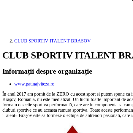
CLUB SPORTIV ITALENT BRASOV
CLUB SPORTIV ITALENT B
Informații despre organizație
www.patinajviteza.ro
În anul 2017 am pornit de la ZERO cu acest sport si putem spune ca in a
Braşov, Romania, nu este mediatizat. Un lucru foarte important de adauga
formam o sectie sportiva performantă, care are in componenta sa campio
cluburi sportive ce au aceasta ramura sportiva. Toate aceste performante
iTalent» Braşov este sa formeze o echipa de antrenori pasionati, care is