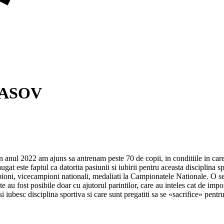
RASOV
nul 2022 am ajuns sa antrenam peste 70 de copii, in conditiile in care p
t este faptul ca datorita pasiunii si iubirii pentru aceasta disciplina sp
ni, vicecampioni nationali, medaliati la Campionatele Nationale. O sect
 au fost posibile doar cu ajutorul parintilor, care au inteles cat de impo
i iubesc disciplina sportiva si care sunt pregatiti sa se «sacrifice» pentr