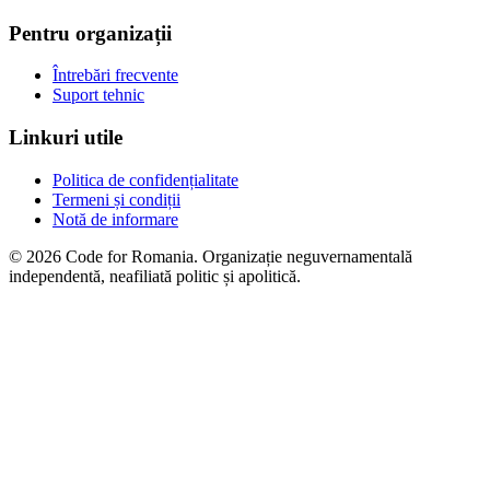
Pentru organizații
Întrebări frecvente
Suport tehnic
Linkuri utile
Politica de confidențialitate
Termeni și condiții
Notă de informare
© 2026 Code for Romania. Organizație neguvernamentală
independentă, neafiliată politic și apolitică.