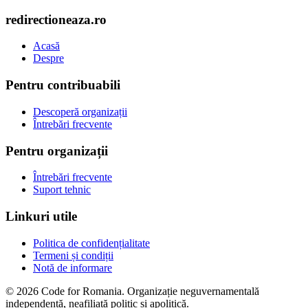
redirectioneaza.ro
Acasă
Despre
Pentru contribuabili
Descoperă organizații
Întrebări frecvente
Pentru organizații
Întrebări frecvente
Suport tehnic
Linkuri utile
Politica de confidențialitate
Termeni și condiții
Notă de informare
© 2026 Code for Romania. Organizație neguvernamentală
independentă, neafiliată politic și apolitică.