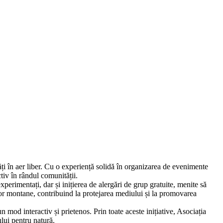
ăți în aer liber. Cu o experiență solidă în organizarea de evenimente
tiv în rândul comunității.
experimentați, dar și inițierea de alergări de grup gratuite, menite să
eelor montane, contribuind la protejarea mediului și la promovarea
un mod interactiv și prietenos. Prin toate aceste inițiative, Asociația
lui pentru natură.