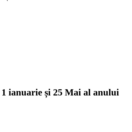
e
1 ianuarie
și
25 Mai
al anului