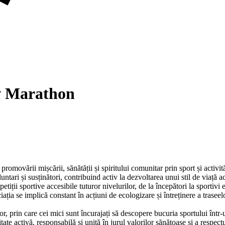
ov Marathon
movării mișcării, sănătății și spiritului comunitar prin sport și activit
tari și susținători, contribuind activ la dezvoltarea unui stil de viață ac
tiții sportive accesibile tuturor nivelurilor, de la începători la sportivi 
ciația se implică constant în acțiuni de ecologizare și întreținere a tras
lor, prin care cei mici sunt încurajați să descopere bucuria sportului într-
 activă, responsabilă și unită în jurul valorilor sănătoase și a respectu