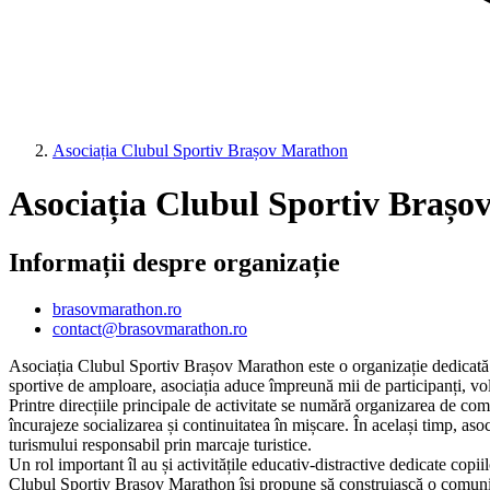
Asociația Clubul Sportiv Brașov Marathon
Asociația Clubul Sportiv Braș
Informații despre organizație
brasovmarathon.ro
contact@brasovmarathon.ro
Asociația Clubul Sportiv Brașov Marathon este o organizație dedicată pro
sportive de amploare, asociația aduce împreună mii de participanți, volun
Printre direcțiile principale de activitate se numără organizarea de compe
încurajeze socializarea și continuitatea în mișcare. În același timp, aso
turismului responsabil prin marcaje turistice.
Un rol important îl au și activitățile educativ-distractive dedicate copii
Clubul Sportiv Brașov Marathon își propune să construiască o comunitate