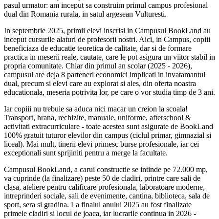
pasul urmator: am inceput sa construim primul campus profesional
dual din Romania rurala, in satul argesean Vulturesti.
In septembrie 2025, primii elevi inscrisi in Campusul BookLand au
inceput cursurile alaturi de profesorii nostri. Aici, in Campus, copiii
beneficiaza de educatie teoretica de calitate, dar si de formare
practica in meserii reale, cautate, care le pot asigura un viitor stabil in
propria comunitate. Chiar din primul an scolar (2025 - 2026),
campusul are deja 8 parteneri economici implicati in invatamantul
dual, precum si elevi care au explorat si ales, din oferta noastra
educationala, meseria potrivita lor, pe care o vor studia timp de 3 ani.
Iar copiii nu trebuie sa aduca nici macar un creion la scoala!
Transport, hrana, rechizite, manuale, uniforme, afterschool &
activitati extracurriculare - toate acestea sunt asigurate de BookLand
100% gratuit tuturor elevilor din campus (ciclul primar, gimnazial si
liceal). Mai mult, tinerii elevi primesc burse profesionale, iar cei
exceptionali sunt sprijiniti pentru a merge la facultate.
Campusul BookLand, a carui constructie se intinde pe 72.000 mp,
va cuprinde (la finalizare) peste 50 de cladiri, printre care sali de
clasa, ateliere pentru calificare profesionala, laboratoare moderne,
intreprinderi sociale, sali de evenimente, cantina, biblioteca, sala de
sport, sera si gradina. La finalul anului 2025 au fost finalizate
primele cladiri si locul de joaca, iar lucrarile continua in 2026 -