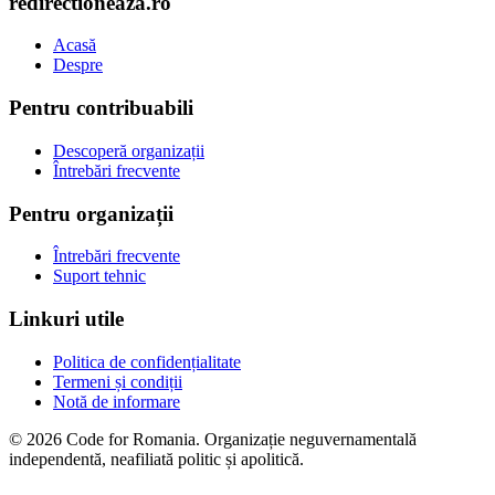
redirectioneaza.ro
Acasă
Despre
Pentru contribuabili
Descoperă organizații
Întrebări frecvente
Pentru organizații
Întrebări frecvente
Suport tehnic
Linkuri utile
Politica de confidențialitate
Termeni și condiții
Notă de informare
© 2026 Code for Romania. Organizație neguvernamentală
independentă, neafiliată politic și apolitică.