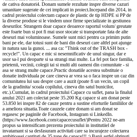
de cativa donatori4. Donam sumele rezultate inspre diverse cazuri
umanitare sugerate de cei implicati in proiect.Incepand din 2014, in
cadrul proiectului colectam capace de plastic de tip HDPE si PP de
la diverse produse si le vindem unor firme specializate in gestiunea
deseurilor. Strangem doar capace deoarece raportul volum/ greutate
este foarte bun si pot fi mai usor stocate si transportate fata de alte
deseuri mai voluminoase. Sumele sunt mici pentru ca primim putin
bani pe ele, dar totusi sunt de bani din deseuri care altfel pot ajunge
in natura sau la gunoi. ... asa ca: "Think out of the TRASH box -
recycle!". Un capac e mic si nesemnificativ de unul singur, dar e
usor sa-l pui deoparte si sa strangi mai multe. La fel pot face familia,
prietenii, vecinii, colegii tai si multi alti oameni din comunitate - si
asa se strang multe capace.Practic donatiile acestea substituie o
donatie individuala pe care cineva ar vrea sa o faca inspre un caz din
comunitatea lui sau despre care a auzit (poate fi un vecin, un copil
de la gradinita/ scoala copilului, cineva din satul bunicilor,
etc.).Cumulat, in cadrul proiectului Capace cu suflet, pana la finalul
anului 2021 am colectat peste 35.200 Kg capace si am donat peste
53.850 lei inspre 82 de cauze pentru a sustine eforturile familiilor de
a ameliora situatia.Toate cauzele catre donam si am donat se
regasesc pe paginile de Facebook, Instagram si LinkedIn.
(https://www.facebook.com/capacecusuflet/)Pentru 2022 ne-am
propus sa intensificam prezenta proiectului in institutiiel de
invatamant si sa desfasuram activitati care sa incurajeze colectarea
ambitioasei cantitati de 35 tone de capace!!! :) Banii astfel obtinuti,