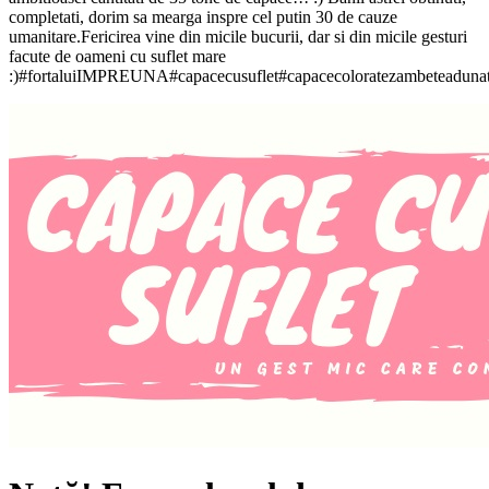
completati, dorim sa mearga inspre cel putin 30 de cauze
umanitare.Fericirea vine din micile bucurii, dar si din micile gesturi
facute de oameni cu suflet mare
:)#fortaluiIMPREUNA#capacecusuflet#capacecoloratezambeteadunate#