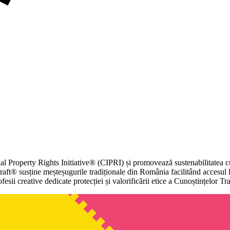
Property Rights Initiative® (CIPRI) și promovează sustenabilitatea cul
ft® susține meșteșugurile tradiționale din România facilitând accesul la
sii creative dedicate protecției și valorificării etice a Cunoștințelor Tra