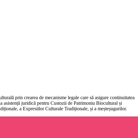
turală prin crearea de mecanisme legale care să asigure continuitatea
 asistență juridică pentru Custozii de Patrimoniu Biocultural și
diționale, a Expresiilor Culturale Tradiționale, și a meșteșugurilor.