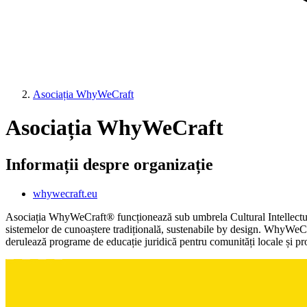
Asociația WhyWeCraft
Asociația WhyWeCraft
Informații despre organizație
whywecraft.eu
Asociația WhyWeCraft® funcționează sub umbrela Cultural Intellectual 
sistemelor de cunoaștere tradițională, sustenabile by design. WhyWeCra
derulează programe de educație juridică pentru comunități locale și profe