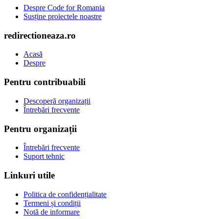
Despre Code for Romania
Susține proiectele noastre
redirectioneaza.ro
Acasă
Despre
Pentru contribuabili
Descoperă organizații
Întrebări frecvente
Pentru organizații
Întrebări frecvente
Suport tehnic
Linkuri utile
Politica de confidențialitate
Termeni și condiții
Notă de informare