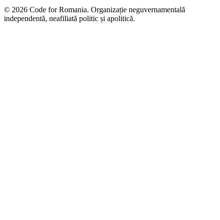
© 2026 Code for Romania. Organizație neguvernamentală
independentă, neafiliată politic și apolitică.