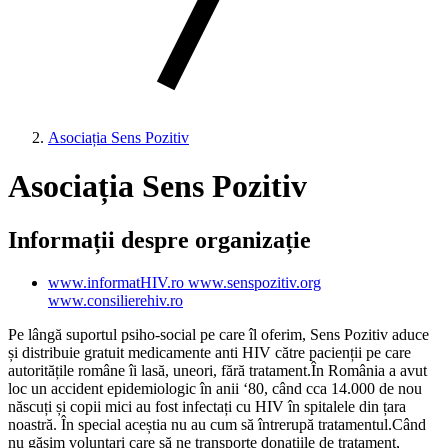
Asociația Sens Pozitiv
Asociația Sens Pozitiv
Informații despre organizație
www.informatHIV.ro www.senspozitiv.org
www.consilierehiv.ro
Pe lângă suportul psiho-social pe care îl oferim, Sens Pozitiv aduce
și distribuie gratuit medicamente anti HIV către pacienții pe care
autoritățile române îi lasă, uneori, fără tratament.În România a avut
loc un accident epidemiologic în anii ‘80, când cca 14.000 de nou
născuți și copii mici au fost infectați cu HIV în spitalele din țara
noastră. În special aceștia nu au cum să întrerupă tratamentul.Când
nu găsim voluntari care să ne transporte donațiile de tratament,