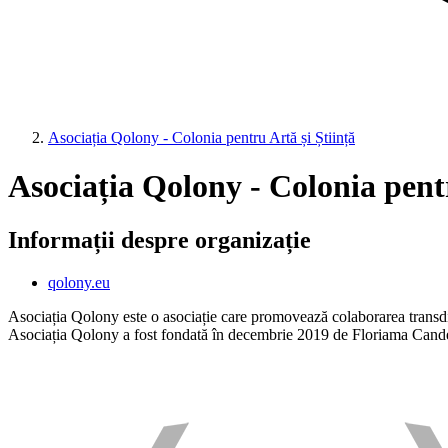
Asociația Qolony - Colonia pentru Artă și Știință
Asociația Qolony - Colonia pentr
Informații despre organizație
qolony.eu
Asociația Qolony este o asociație care promovează colaborarea transdisci
Asociația Qolony a fost fondată în decembrie 2019 de Floriama Cande