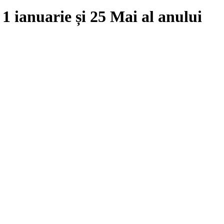
e
1 ianuarie
și
25 Mai
al anului