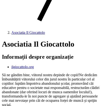
Asociatia Il Giocattolo
Asociatia Il Giocattolo
Informații despre organizație
ilgiocattolo.org
Să ne găndim bine, viitorul nostru depinde de copii!Ne dedicăm
îmbunătățirii viitorului celor din jurul nostru în particular cel al
copiilor: luptăm împotriva abandonului școlar, promovând căi
educative pentru o societate mai responsabilă, restructurăm clădiri
abandonate (dar oferind locuri de munca oamenilor locului!),
transformandu-le în noi puncte de agregare și ajutând persoanele
cele mai nevoiașe prin căi de ocuparea forței de muncă și sprijin
social.