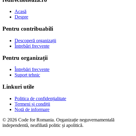
Acasă
Despre
Pentru contribuabili
Descoperă organizații
Întrebări frecvente
Pentru organizații
Întrebări frecvente
Suport tehnic
Linkuri utile
Politica de confidențialitate
Termeni și condiții
Notă de informare
© 2026 Code for Romania. Organizație neguvernamentală
independentă, neafiliată politic și apolitică.