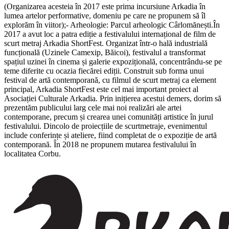
(Organizarea acesteia în 2017 este prima incursiune Arkadia în
lumea artelor performative, domeniu pe care ne propunem să îl
explorăm în viitor);- Arheologie: Parcul arheologic Cârlomănești.În
2017 a avut loc a patra ediție a festivalului internațional de film de
scurt metraj Arkadia ShortFest. Organizat într-o hală industrială
funcțională (Uzinele Camexip, Băicoi), festivalul a transformat
spațiul uzinei în cinema și galerie expozițională, concentrându-se pe
teme diferite cu ocazia fiecărei ediții. Construit sub forma unui
festival de artă contemporană, cu filmul de scurt metraj ca element
principal, Arkadia ShortFest este cel mai important proiect al
Asociației Culturale Arkadia. Prin inițierea acestui demers, dorim să
prezentăm publicului larg cele mai noi realizări ale artei
contemporane, precum și crearea unei comunități artistice în jurul
festivalului. Dincolo de proiecțiile de scurtmetraje, evenimentul
include conferințe și ateliere, fiind completat de o expoziție de artă
contemporană. În 2018 ne propunem mutarea festivalului în
localitatea Corbu.