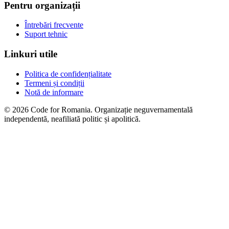
Pentru organizații
Întrebări frecvente
Suport tehnic
Linkuri utile
Politica de confidențialitate
Termeni și condiții
Notă de informare
© 2026 Code for Romania. Organizație neguvernamentală
independentă, neafiliată politic și apolitică.