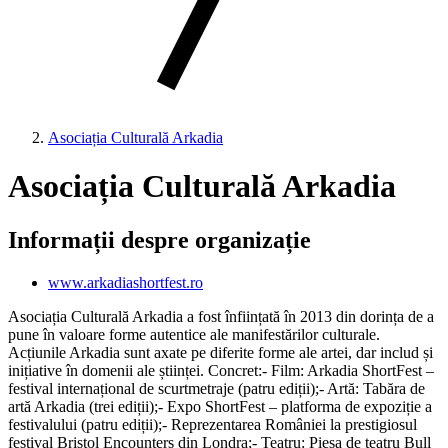
Asociația Culturală Arkadia
Asociația Culturală Arkadia
Informații despre organizație
www.arkadiashortfest.ro
Asociația Culturală Arkadia a fost înființată în 2013 din dorința de a
pune în valoare forme autentice ale manifestărilor culturale.
Acțiunile Arkadia sunt axate pe diferite forme ale artei, dar includ și
inițiative în domenii ale științei. Concret:- Film: Arkadia ShortFest –
festival internațional de scurtmetraje (patru ediții);- Artă: Tabăra de
artă Arkadia (trei ediții);- Expo ShortFest – platforma de expoziție a
festivalului (patru ediții);- Reprezentarea României la prestigiosul
festival Bristol Encounters din Londra;- Teatru: Piesa de teatru Bull