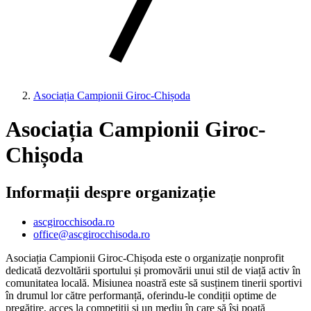
Asociația Campionii Giroc-Chișoda
Asociația Campionii Giroc-
Chișoda
Informații despre organizație
ascgirocchisoda.ro
office@ascgirocchisoda.ro
Asociația Campionii Giroc-Chișoda este o organizație nonprofit
dedicată dezvoltării sportului și promovării unui stil de viață activ în
comunitatea locală. Misiunea noastră este să susținem tinerii sportivi
în drumul lor către performanță, oferindu-le condiții optime de
pregătire, acces la competiții și un mediu în care să își poată