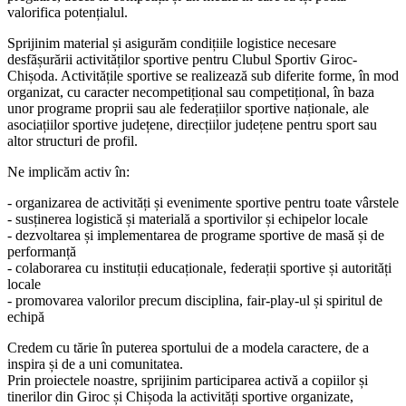
valorifica potențialul.
Sprijinim material și asigurăm condițiile logistice necesare
desfășurării activităților sportive pentru Clubul Sportiv Giroc-
Chișoda. Activitățile sportive se realizează sub diferite forme, în mod
organizat, cu caracter necompetițional sau competițional, în baza
unor programe proprii sau ale federațiilor sportive naționale, ale
asociațiilor sportive județene, direcțiilor județene pentru sport sau
altor structuri de profil.
Ne implicăm activ în:
- organizarea de activități și evenimente sportive pentru toate vârstele
- susținerea logistică și materială a sportivilor și echipelor locale
- dezvoltarea și implementarea de programe sportive de masă și de
performanță
- colaborarea cu instituții educaționale, federații sportive și autorități
locale
- promovarea valorilor precum disciplina, fair-play-ul și spiritul de
echipă
Credem cu tărie în puterea sportului de a modela caractere, de a
inspira și de a uni comunitatea.
Prin proiectele noastre, sprijinim participarea activă a copiilor și
tinerilor din Giroc și Chișoda la activități sportive organizate,