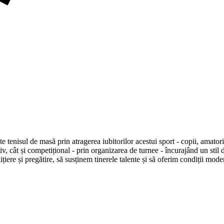
tenisul de masă prin atragerea iubitorilor acestui sport - copii, amatori,
v, cât și competițional - prin organizarea de turnee - încurajând un stil d
țiere și pregătire, să susținem tinerele talente și să oferim condiții mod