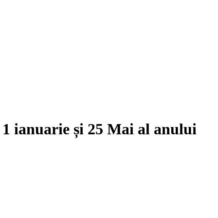
e
1 ianuarie
și
25 Mai
al anului