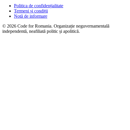
Politica de confidențialitate
Termeni și condiții
Notă de informare
© 2026 Code for Romania. Organizație neguvernamentală
independentă, neafiliată politic și apolitică.