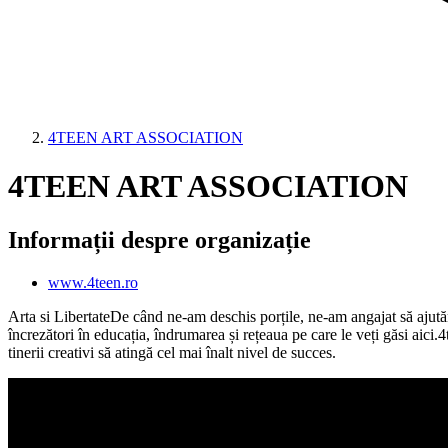
4TEEN ART ASSOCIATION
4TEEN ART ASSOCIATION
Informații despre organizație
www.4teen.ro
Arta si LibertateDe când ne-am deschis porțile, ne-am angajat să ajutăm
încrezători în educația, îndrumarea și rețeaua pe care le veți găsi aici
tinerii creativi să atingă cel mai înalt nivel de succes.