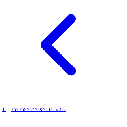
1
…
755
756
757
758
759
Următor