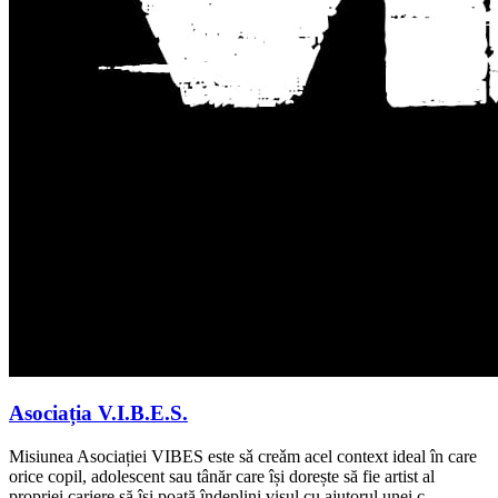
Asociația V.I.B.E.S.
Misiunea Asociației VIBES este sǎ creǎm acel context ideal în care
orice copil, adolescent sau tânăr care își dorește să fie artist al
propriei cariere să își poată îndeplini visul cu ajutorul unei c…