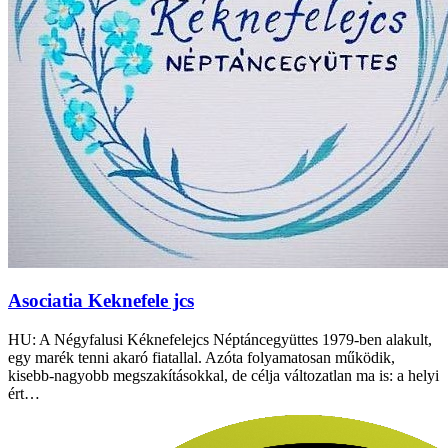
Asociatia Keknefele jcs
HU: A Négyfalusi Kéknefelejcs Néptáncegyüttes 1979-ben alakult,
egy marék tenni akaró fiatallal. Azóta folyamatosan működik,
kisebb-nagyobb megszakításokkal, de célja változatlan ma is: a helyi
ért…