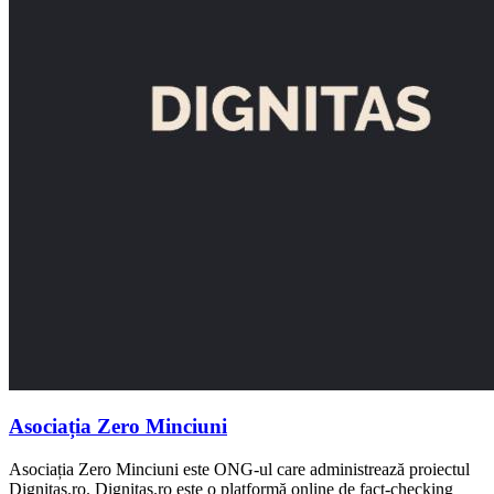
Asociația Zero Minciuni
Asociația Zero Minciuni este ONG-ul care administrează proiectul
Dignitas.ro. Dignitas.ro este o platformă online de fact-checking