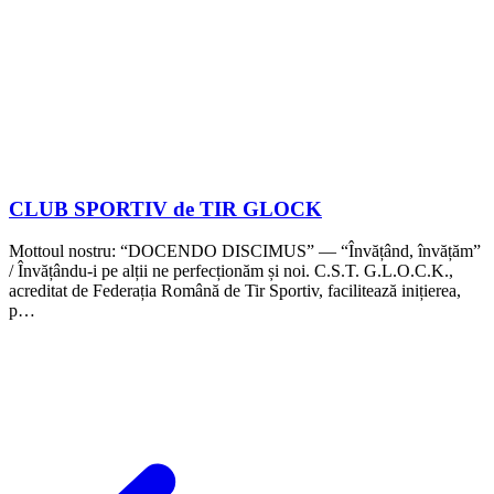
CLUB SPORTIV de TIR GLOCK
Mottoul nostru: “DOCENDO DISCIMUS” — “Învățând, învățăm”
/ Învățându-i pe alții ne perfecționăm și noi. C.S.T. G.L.O.C.K.,
acreditat de Federația Română de Tir Sportiv, facilitează inițierea,
p…